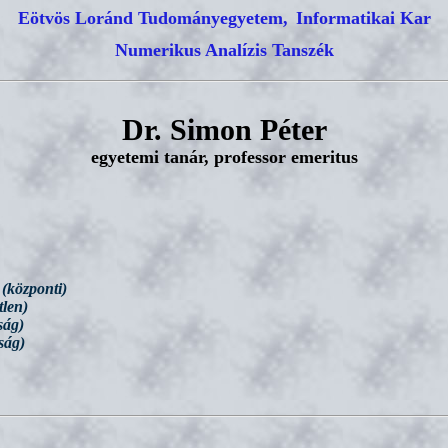
Eötvös Loránd Tudományegyetem,
Informatikai Kar
Numerikus Analízis Tanszék
Dr. Simon Péter
egyetemi tanár, professor emeritus
(központi)
len)
ság)
ság)