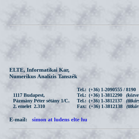
ELTE, Informatikai Kar,
Numerikus Analízis Tanszék
Tel.: (+36) 1-2090555 / 8190
1117 Budapest,
Tel.: (+36) 1-3812290
(közvet
Pázmány Péter sétány 1/C.
Tel.: (+36) 1-3812137
(titkár
2. emelet 2.310
Fax: (+36) 1-3812138
(titkár
E-mail:
simon at ludens elte hu